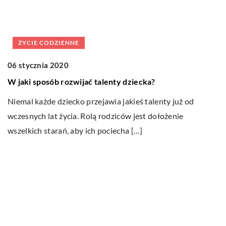
ŻYCIE CODZIENNE
06 stycznia 2020
29
W jaki sposób rozwijać talenty dziecka?
W
Niemal każde dziecko przejawia jakieś talenty już od
Wa
wczesnych lat życia. Rolą rodziców jest dołożenie
w 
wszelkich starań, aby ich pociecha […]
w
Ostatnie wpisy
Nauka angielskiego od podstaw – sposoby
i metody