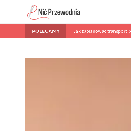
Jak wybrać przedszkole, aby
Jak zaplanować transport
Zainwestuj w galanterię dob
POLECAMY