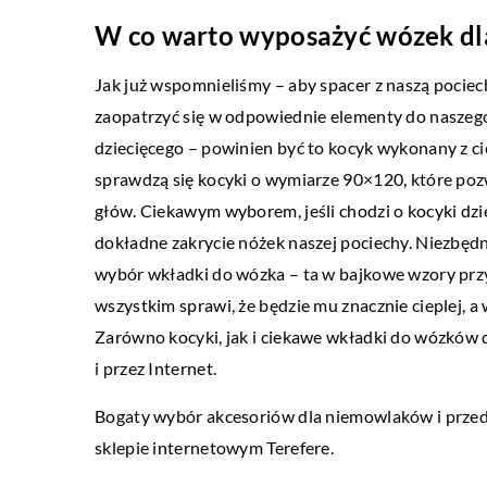
W co warto wyposażyć wózek dl
BUDOWA
Jak już wspomnieliśmy – aby spacer z naszą pocie
20 lipca 2017
zaopatrzyć się w odpowiednie elementy do nasze
Jaki rodzaj pokrycia dac
dziecięcego – powinien być to kocyk wykonany z c
sprawdzą się kocyki o wymiarze 90×120, które poz
Wybór pokrycia dachoweg
głów. Ciekawym wyborem, jeśli chodzi o kocyki dzie
sprawa każdego człowieka
dokładne zakrycie nóżek naszej pociechy. Niezb
się naprawdę dobrze zas
wybór wkładki do wózka – ta w bajkowe wzory przy
ma się współcześnie […]
wszystkim sprawi, że będzie mu znacznie cieplej, a 
Zarówno kocyki, jak i ciekawe wkładki do wózków 
i przez Internet.
Bogaty wybór akcesoriów dla niemowlaków i przedsz
sklepie internetowym Terefere.