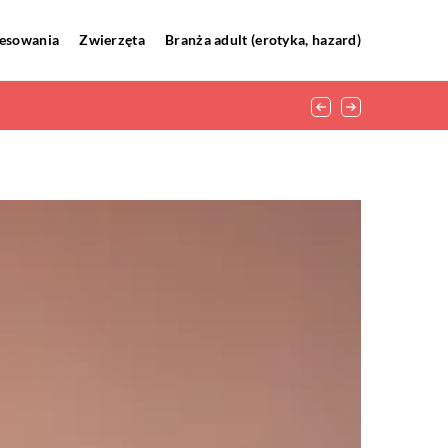
resowania
Zwierzęta
Branża adult (erotyka, hazard)
s?