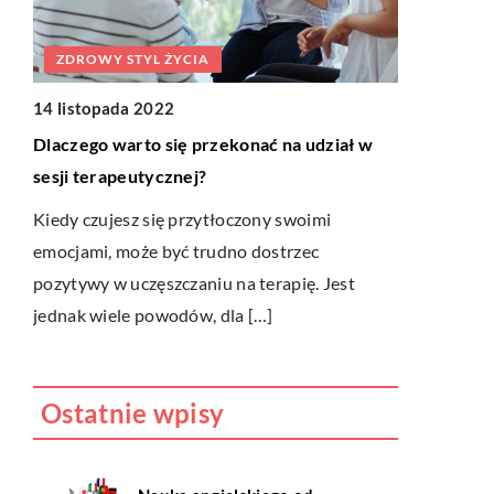
BUDOWA
ZDROWY STYL ŻYCIA
20 lipca 20
14 listopada 2022
Jaki rodzaj
iały
Dlaczego warto się przekonać na udział w
sesji terapeutycznej?
Wybór pokr
sprawa każd
Kiedy czujesz się przytłoczony swoimi
się naprawd
za.
emocjami, może być trudno dostrzec
ma się wspó
także
pozytywy w uczęszczaniu na terapię. Jest
jednak wiele powodów, dla […]
Ostatnie wpisy