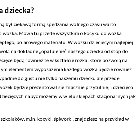
a dziecka?
DOM I OTOCZENIE
chą był ciekawą formą spędzania wolnego czasu warto
11 stycznia 2022
go wózka. Mowa tu przede wszystkim o kocyku do wózka
hu najlepiej wybrać?
Jakie stoliki wybrać do salony, aby spełn
iepłego, polarowego materiału. W wózku dziecięcym najlepiej
swoją funkcję?
wolą na dokładne „opatulenie” naszego dziecka od stóp do
o to indywidualna
cięce będą również te w kształcie rożka, które pozwolą na
, nad czym trzeba
Meble stanowią jeden z najważniejszych
ędnym elementem wyposażenia każdego wózka będzie również
tanowić. Do wyboru
elementów w wyposażeniu każdego wnętr
padnie do gustu nie tylko naszemu dziecku ale przede
Są one nie tylko bardzo funkcjonalne, ale 
wózek będzie prezentował się znacznie przytulniej i dziecięco.
mają walory […]
dziecięcych nabyć możemy w wielu sklepach stacjonarnych jak
kolaków, m.in. kocyki, śpiworki, znajdziesz na przykład w