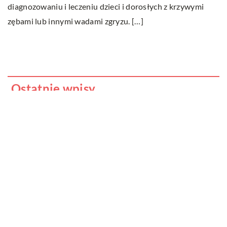
diagnozowaniu i leczeniu dzieci i dorosłych z krzywymi
W
zębami lub innymi wadami zgryzu. […]
mo
b
Ostatnie wpisy
Nauka angielskiego od podstaw – sposoby
i metody
Czy klimatyzacja do domu to dobra
inwestycja?
Nauka języka obcego u dzieci – czy ma to