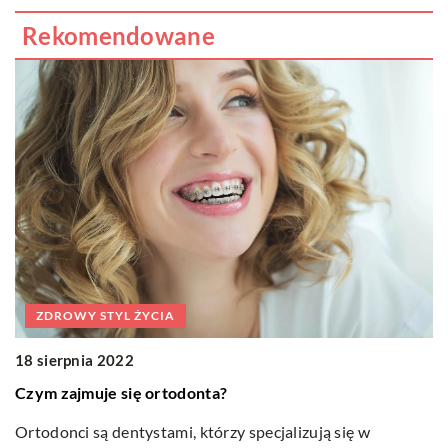
Rekomendowane
ZDROWY STYL ŻYCIA
18 sierpnia 2022
12
Czym zajmuje się ortodonta?
S
Ortodonci są dentystami, którzy specjalizują się w
n