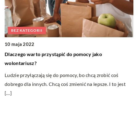
BEZ KATEGORII
0
10 maja 2022
J
Dlaczego warto przystąpić do pomocy jako
w
wolontariusz?
D
Ludzie przyłączają się do pomocy, bo chcą zrobić coś
wi
e
dobrego dla innych. Chcą coś zmienić na lepsze. I to jest
kt
m
[…]
Ostatnie wpisy