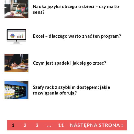
Nauka języka obcego u dzieci – czy ma to
sens?
Excel – dlaczego warto znać ten program?
Czym jest spadek i jak się go zrzec?
Szafy rack z szybkim dostępem: jakie
rozwiązania oferują?
1
2
3
…
11
NASTĘPNA STRONA »