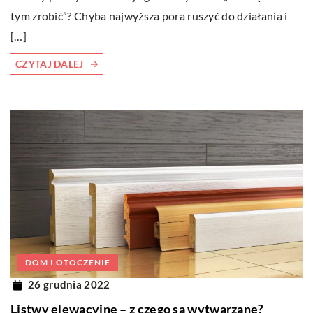
tym zrobić”? Chyba najwyższa pora ruszyć do działania i
[…]
CZYTAJ DALEJ
DOM I OTOCZENIE
26 grudnia 2022
Listwy elewacyjne – z czego są wytwarzane?