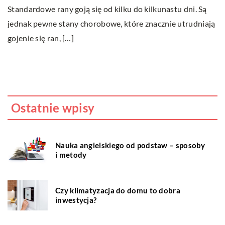
księgowych
Ki
ją
Outsourcing znajduje coraz szersze zastosowanie w wielu
zn
branżach. Nowością w tym obszarze są usługi księgowe.
zł
Specjaliści podkreślają jednak zalety takiego […]
Ostatnie wpisy
Nauka angielskiego od podstaw – sposoby
i metody
Czy klimatyzacja do domu to dobra
inwestycja?