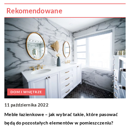
Rekomendowane
DOM I WNĘTRZE
2
ji
11 października 2022
C
Meble łazienkowe – jak wybrać takie, które pasować
Us
będą do pozostałych elementów w pomieszczeniu?
u
w 