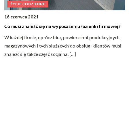
ŻYCIE CODZIENNE
10
P
16 czerwca 2021
Co musi znaleźć się na wyposażeniu łazienki firmowej?
K
b
W każdej firmie, oprócz biur, powierzchni produkcyjnych,
po
magazynowych i tych służących do obsługi klientów musi
d
znaleźć się także część socjalna. […]
Ostatnie wpisy
Nauka angielskiego od podstaw – sposoby
i metody
Czy klimatyzacja do domu to dobra