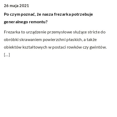
26 maja 2021
2
Po czym poznać, że nasza frezarka potrzebuje
O
generalnego remontu?
D
by
Frezarka to urządzenie przemysłowe służące stricte do
k
ić
obróbki skrawaniem powierzchni płaskich, a także
e
obiektów kształtowych w postaci rowków czy gwintów.
s
[…]
Ostatnie wpisy
Nauka angielskiego od podstaw – sposoby
i metody