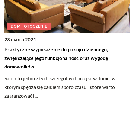
DOM I OTOCZENIE
23 marca 2021
1
Praktyczne wyposażenie do pokoju dziennego,
N
zwiększające jego funkcjonalność oraz wygodę
Ni
domowników
ki
Salon to jedno z tych szczególnych miejsc w domu, w
[
którym spędza się całkiem sporo czasu i które warto
zaaranżować […]
Ostatnie wpisy