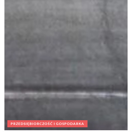
PRZEDSIĘBIORCZOŚĆ I GOSPODARKA