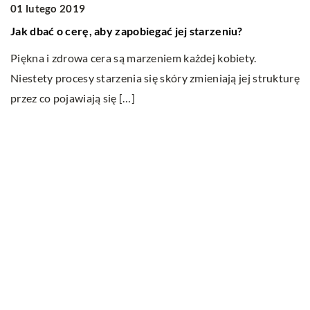
01 lutego 2019
S
Jak dbać o cerę, aby zapobiegać jej starzeniu?
No
n
Piękna i zdrowa cera są marzeniem każdej kobiety.
si
Niestety procesy starzenia się skóry zmieniają jej strukturę
Op
przez co pojawiają się […]
Ostatnie wpisy
Nauka angielskiego od podstaw – sposoby
i metody
Czy klimatyzacja do domu to dobra