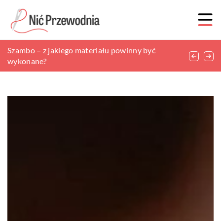
Do czego służy cegła klinkierowa?
Szambo – z jakiego materiału powinny być
Dlaczego warto korzystać z usług biura
wykonane?
nieruchomości?