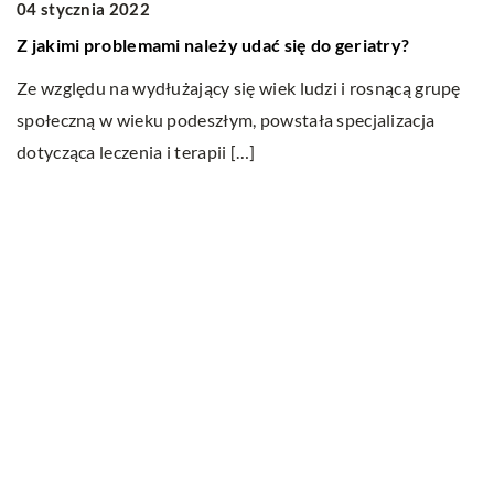
04 stycznia 2022
Z jakimi problemami należy udać się do geriatry?
Ze względu na wydłużający się wiek ludzi i rosnącą grupę
społeczną w wieku podeszłym, powstała specjalizacja
1
dotycząca leczenia i terapii […]
W
Kl
ta
ws
Ostatnie wpisy
Nauka angielskiego od podstaw – sposoby