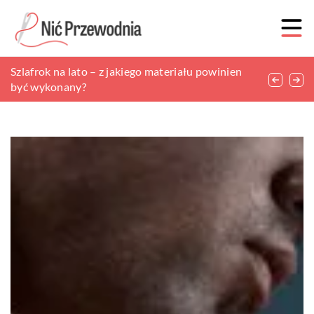
Meble dopasowane do stylu ogrodu
Szlafrok na lato – z jakiego materiału powinien
Damskie i męskie buty do górskich wycieczek
być wykonany?