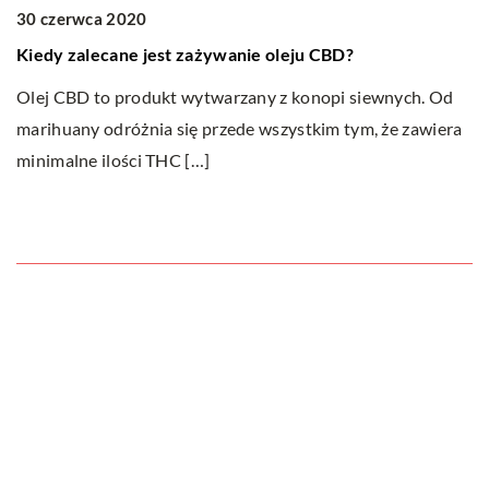
30 czerwca 2020
1
Kiedy zalecane jest zażywanie oleju CBD?
W
c
Olej CBD to produkt wytwarzany z konopi siewnych. Od
o
marihuany odróżnia się przede wszystkim tym, że zawiera
L
minimalne ilości THC […]
gł
ga
Ostatnie wpisy
Nauka angielskiego od podstaw – sposoby
i metody
Czy klimatyzacja do domu to dobra