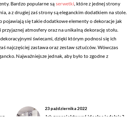
enty. Bardzo popularne są
serwetki
, które z jednej strony
12 maja 2021
ty
a, a z drugiej zaś strony są eleganckim dodatkiem na stole.
Jakie okna najlepiej sprawdzą się na
o pojawiają się takie dodatkowe elementy o dekoracje jak
zaletach posiadania
poddaszu?
i przyjaznej atmosfery oraz na unikalną dekorację stołu.
e za swoim
dekoracyjnymi świecami, dzięki którym podnosi się ich
Pomieszczenia te sprawdzą się zarówno j
idualnym gustem
 zaś najczęściej zastawa oraz zestaw sztućców. Wówczas
sypialnia, jak i pokoje dziecięce. O czym
ancko. Najważniejsze jednak, aby było to zgodne z
powinniśmy pamiętać podczas aranżacji
poddasza? Niewątpliwie kwestią […]
23 października 2022
raz
Jak zaprojektować idealną jadalnie?