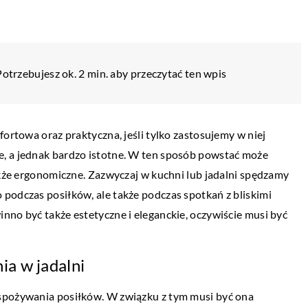
Potrzebujesz ok. 2 min. aby przeczytać ten wpis
fortowa oraz praktyczna, jeśli tylko zastosujemy w niej
, a jednak bardzo istotne. W ten sposób powstać może
także ergonomiczne. Zazwyczaj w kuchni lub jadalni spędzamy
podczas posiłków, ale także podczas spotkań z bliskimi
nno być także estetyczne i eleganckie, oczywiście musi być
a w jadalni
 spożywania posiłków. W związku z tym musi być ona
DOM I OTOCZENIE