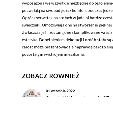
20 kwietnia 2020
wyposażona we wszystkie niezbędne do tego elem
Analiza stylu – cel i efek
pozwalają na swobodę oraz komfort podczas jedzeni
Oprócz serwetek na stołach w jadalni bardzo częst
Bardzo często mówi się o 
świeczniki. Umożliwiają one na stworzenie pięknej 
własnego stylu. Podążani
Zwłaszcza jeśli zostaną one skomplikowane wraz z 
poczuciem smaku i indyw
estetyka. Dopełnieniem dekoracji i ozdób stołu są
niesie ze sobą […]
całość może prezentować się naprawdę bardzo eleg
pozostałym wystrojem mieszkania.
ZOBACZ RÓWNIEŻ
01 września 2022
Czym jest łóżko kontynentalne? Te
już wiesz!