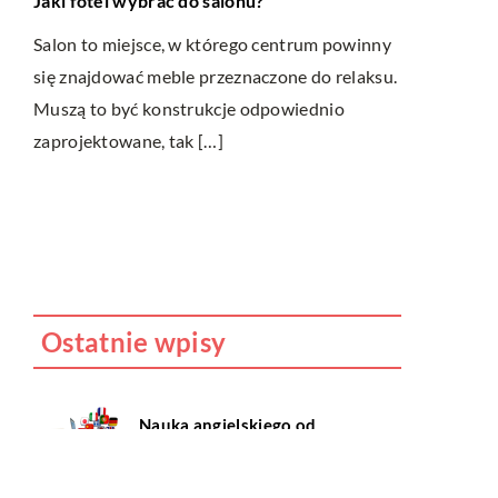
Jaki fotel wybrać do salonu?
20 kwietnia
Analiza styl
Salon to miejsce, w którego centrum powinny
się znajdować meble przeznaczone do relaksu.
Bardzo częs
Muszą to być konstrukcje odpowiednio
własnego st
zaprojektowane, tak […]
ako
poczuciem 
niesie ze so
Ostatnie wpisy
Nauka angielskiego od
podstaw – sposoby i metody