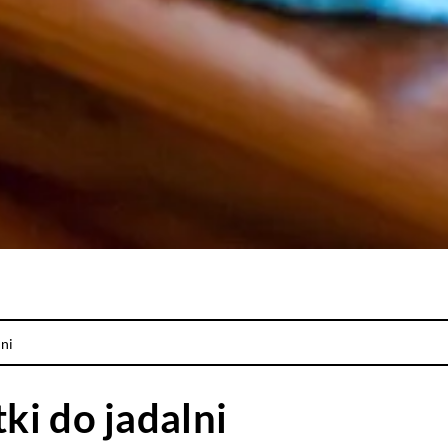
lni
i do jadalni