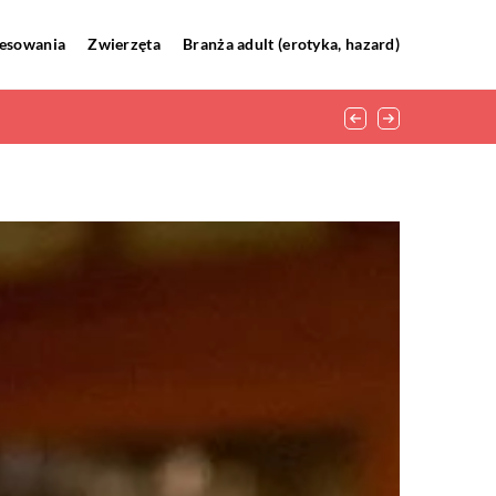
resowania
Zwierzęta
Branża adult (erotyka, hazard)