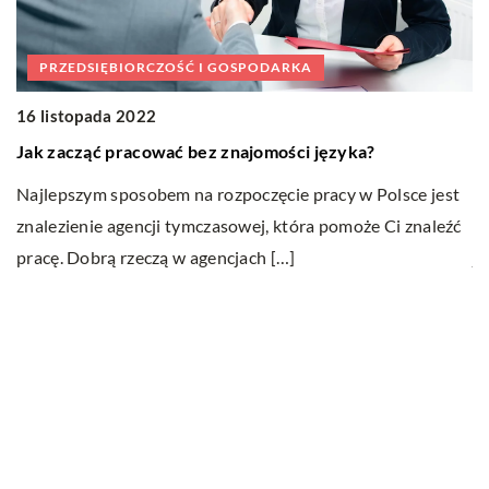
PRZEDSIĘBIORCZOŚĆ I GOSPODARKA
16 listopada 2022
2
Jak zacząć pracować bez znajomości języka?
To
Najlepszym sposobem na rozpoczęcie pracy w Polsce jest
Ab
znalezienie agencji tymczasowej, która pomoże Ci znaleźć
z
pracę. Dobrą rzeczą w agencjach […]
ja
Ostatnie wpisy
Nauka angielskiego od podstaw – sposoby
i metody