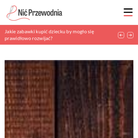
Nietuzinkowe dodatki do jadalni
Jakie zabawki kupić dziecku by mogło się
Jak ubrana powinna być dziewczynka na swoją
prawidłowo rozwijać?
komunię?