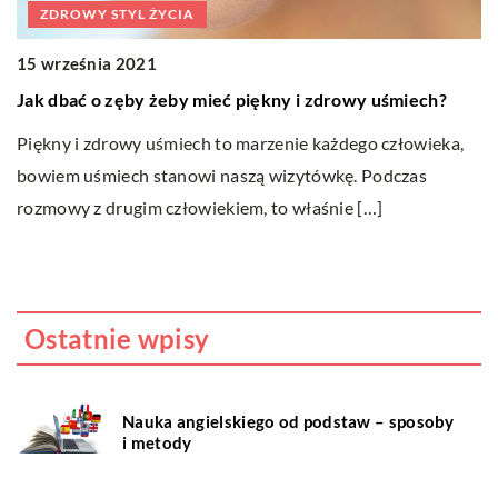
ZDROWY STYL ŻYCIA
15 września 2021
1
Jak dbać o zęby żeby mieć piękny i zdrowy uśmiech?
J
n
Piękny i zdrowy uśmiech to marzenie każdego człowieka,
 w
bowiem uśmiech stanowi naszą wizytówkę. Podczas
U
rozmowy z drugim człowiekiem, to właśnie […]
ni
sk
Ostatnie wpisy
Nauka angielskiego od podstaw – sposoby
i metody