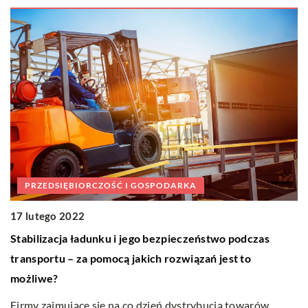
PRZEDSIĘBIORCZOŚĆ I GOSPODARKA
17 lutego 2022
1
Stabilizacja ładunku i jego bezpieczeństwo podczas
J
transportu – za pomocą jakich rozwiązań jest to
p
możliwe?
Dł
ów
Firmy zajmujące się na co dzień dystrybucją towarów
ma