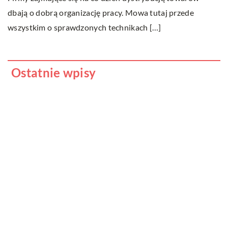
dbają o dobrą organizację pracy. Mowa tutaj przede
zd
wszystkim o sprawdzonych technikach […]
Ostatnie wpisy
Nauka angielskiego od podstaw – sposoby
i metody
Czy klimatyzacja do domu to dobra
inwestycja?
Nauka języka obcego u dzieci – czy ma to
sens?