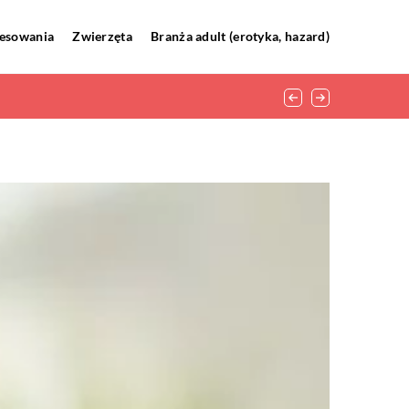
resowania
Zwierzęta
Branża adult (erotyka, hazard)