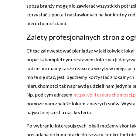
spoza branży mogą nie zawierać wszystkich potrzeb
korzystać z portali nastawionych na konkretny rodz
nieruchomościami.
BUDOWA
Zalety profesjonalnych stron z o
04 października 2022
Izolacja rur – Pianka ela
Chcąc zainwestować pieniądze w jakikolwiek lokal
sztywna?
popartą kompletnym zestawem informacji dotycząc
ludzie nie mamy także czasu na wizyty w miejscach,
Otulina na rury jest jedn
może się stać, jeśli będziemy korzystać z lokalnyc
aspektów projektowania r
nieruchomości tak naprawdę udzieli nam jedynie pr
zimnym klimacie. Możliwe
Np. pod tym adresem
https://elite.nieruchomosci.p
rur stalowych bez […]
pomoże nam znaleźć lokum z naszych snów. Wystar
najważniejsze dla nas kryteria.
Po wybraniu interesujących lokali możemy skontak
posiadaną dokumentację dotyczącą konkretnej nieru