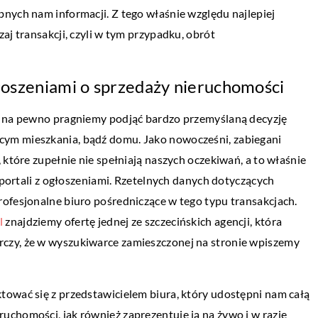
nych nam informacji. Z tego właśnie względu najlepiej
aj transakcji, czyli w tym przypadku, obrót
ŻYCIE CODZIENNE
głoszeniami o sprzedaży nieruchomości
23 września 2020
styczna czy
Poufność informacji – co należy wiedzie
, na pewno pragniemy podjąć bardzo przemyślaną decyzję
wybierając się do adwokata?
ym mieszkania, bądź domu. Jako nowocześni, zabiegani
 które zupełnie nie spełniają naszych oczekiwań, a to właśnie
ym z najważniejszych
Chcąc skorzystać z pomocy adwokata, trz
h portali z ogłoszeniami. Rzetelnych danych dotyczących
ur, zwłaszcza w
pamiętać o właściwej współpracy. Przede
ofesjonalne biuro pośredniczące w tego typu transakcjach.
 jest zastosowanie
wszystkim ważne jest zbudowanie z nim
l
znajdziemy ofertę jednej ze szczecińskich agencji, która
dobrej relacji, opartej […]
czy, że w wyszukiwarce zamieszczonej na stronie wpiszemy
tować się z przedstawicielem biura, który udostępni nam całą
chomości, jak również zaprezentuje ją na żywo i w razie