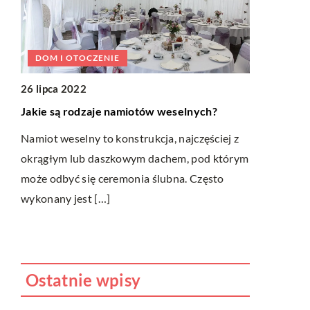
DOM I OTOCZENIE
BUDOWA
26 lipca 2022
04 paździer
ć
Jakie są rodzaje namiotów weselnych?
Izolacja rur
sztywna?
Namiot weselny to konstrukcja, najczęściej z
eba
okrągłym lub daszkowym dachem, pod którym
Otulina na r
może odbyć się ceremonia ślubna. Często
aspektów pr
wykonany jest […]
zimnym klim
rur stalowy
Ostatnie wpisy