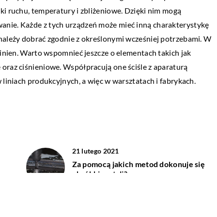
Murując elewację, wykańczając wnętrza 
teryzuje się to
ki ruchu, temperatury i zbliżeniowe. Dzięki nim mogą
cegłą czy tworząc podmurówkę pod
anie. Każde z tych urządzeń może mieć inną charakterystykę
ogrodzenie przeważnie skupiamy się
 należy dobrać zgodnie z określonymi wcześniej potrzebami. W
ianym przemyśle
strukturze materiału. Często natomiast
winien. Warto wspomnieć jeszcze o elementach takich jak
je się mnóstwo
dopiero na […]
oraz ciśnieniowe. Współpracują one ściśle z aparaturą
w. Doskonałym
 liniach produkcyjnych, a więc w warsztatach i fabrykach.
n, czyli tworzywo
21 lutego 2021
Za pomocą jakich metod dokonuje się
obróbki metali?
12 lipca 2021