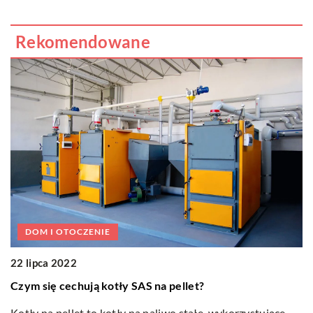
Rekomendowane
DOM I OTOCZENIE
22 lipca 2022
2
Czym się cechują kotły SAS na pellet?
je
N
Kotły na pellet to kotły na paliwo stałe, wykorzystujące