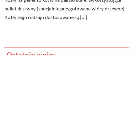
M
pellet drzewny (specjalnie przygotowane wióry drzewne).
ps
Kotły tego rodzaju dostosowane są […]
ni
Ostatnie wpisy
Nauka angielskiego od podstaw – sposoby
i metody
Czy klimatyzacja do domu to dobra
inwestycja?
Nauka języka obcego u dzieci – czy ma to