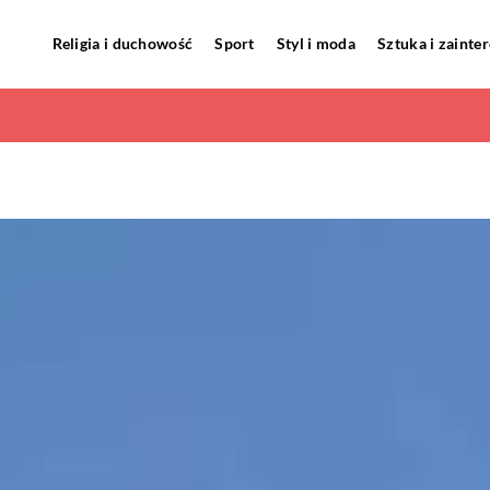
Religia i duchowość
Sport
Styl i moda
Sztuka i zainte
rezarka potrzebuje generalnego remontu?