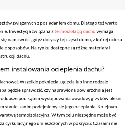
osztów związanych z posiadaniem domu. Dlatego też warto
nie. Inwestycja związana z
termoizolacją dachu
wymaga
ię nam zwróci, gdyż dotyczy tej części domu, z której ucieka
iele sposobów. Na rynku dostępne są różne materiały i
strukcji dachu.
iem instalowania ocieplenia dachu?
 GOSPODARKA
achowej. Wszelkie pęknięcia, ugięcia lub inne rodzaje
DOM I OTOCZENIE
eba będzie sprawdzić, czy naprawiona powierzchnia jest
iczych używa się na
18 lutego 2020
ć poddasze pod kątem występowania owadów, grzybów pleśni
Jak szybko znaleźć mieszkanie?
m stanie, zanim podejmiemy się jego ocieplania. Kolejnym
mal nieustannie –
warstwą termoizolacyjną. W tym celu niezbędne może być
Klienci planujący kupić mieszkanie mają 
czyć do sklepów i
a cyrkulacyjnego umieszczonych w pokryciu. Czasami nie
wyjścia: mogą to zrobić na własną rękę al