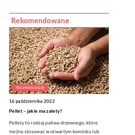
Rekomendowane
PRZEDSI
TECHNOLOGIE
13 września
Jakich urzą
16 października 2022
co dzień w 
Pellet – jakie ma zalety?
Praca w pie
dwa
Pellety to rodzaj paliwa drzewnego, które
właśnie po t
bo
można stosować w otwartym kominku lub