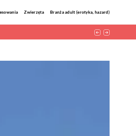
resowania
Zwierzęta
Branża adult (erotyka, hazard)