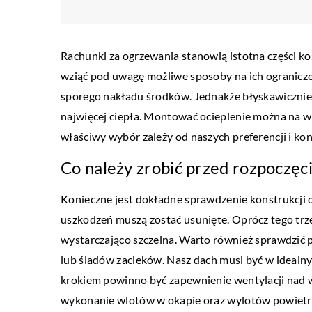
Rachunki za ogrzewania stanowią istotna części k
wziąć pod uwagę możliwe sposoby na ich ogranicze
sporego nakładu środków. Jednakże błyskawicznie s
najwięcej ciepła. Montować ocieplenie można na w
właściwy wybór zależy od naszych preferencji i kon
Co należy zrobić przed rozpoczęc
PRZEDSIĘBIORCZOŚĆ I
Konieczne jest dokładne sprawdzenie konstrukcji d
13 września 2021
uszkodzeń muszą zostać usunięte. Oprócz tego trz
Jakich urządzeń piekarn
wystarczająco szczelna. Warto również sprawdzi
co dzień w piekarni?
lub śladów zacieków. Nasz dach musi być w idealny
Praca w piekarni trwa nie
krokiem powinno być zapewnienie wentylacji nad 
właśnie po to, aby dostar
wykonanie wlotów w okapie oraz wylotów powietrz