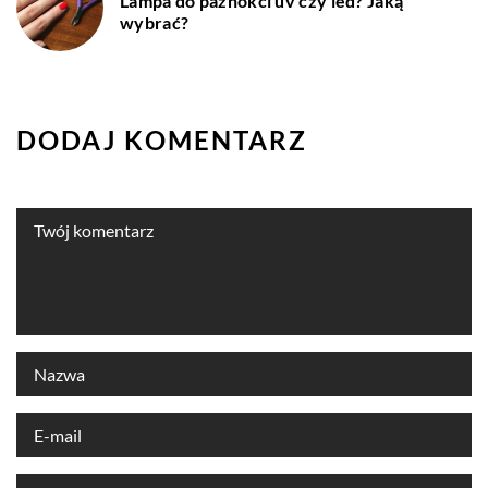
Lampa do paznokci uv czy led? Jaką
wybrać?
DODAJ KOMENTARZ