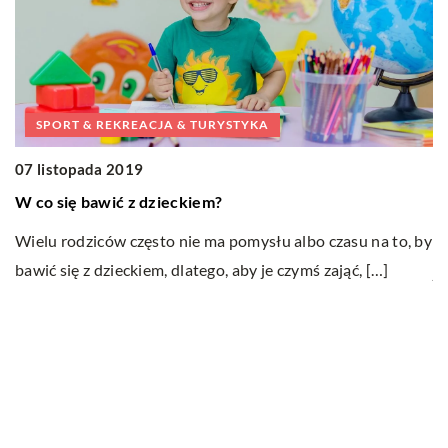
SPORT & REKREACJA & TURYSTYKA
07 listopada 2019
1
W co się bawić z dzieckiem?
K
Wielu rodziców często nie ma pomysłu albo czasu na to, by
Dł
bawić się z dzieckiem, dlatego, aby je czymś zająć, […]
je
ni
Ostatnie wpisy