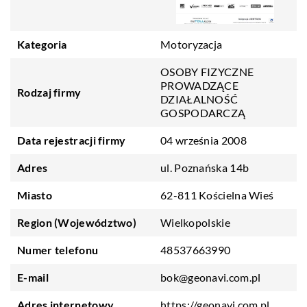
Kategoria
Motoryzacja
OSOBY FIZYCZNE
PROWADZĄCE
Rodzaj firmy
DZIAŁALNOŚĆ
GOSPODARCZĄ
Data rejestracji firmy
04 września 2008
Adres
ul. Poznańska 14b
Miasto
62-811 Kościelna Wieś
Region (Województwo)
Wielkopolskie
Numer telefonu
48537663990
E-mail
bok@geonavi.com.pl
Adres internetowy
https://geonavi.com.pl