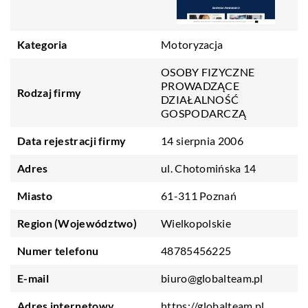
Kategoria
Motoryzacja
OSOBY FIZYCZNE
PROWADZĄCE
Rodzaj firmy
DZIAŁALNOŚĆ
GOSPODARCZĄ
Data rejestracji firmy
14 sierpnia 2006
Adres
ul. Chotomińska 14
Miasto
61-311 Poznań
Region (Województwo)
Wielkopolskie
Numer telefonu
48785456225
E-mail
biuro@globalteam.pl
Adres internetowy
https://globalteam.pl