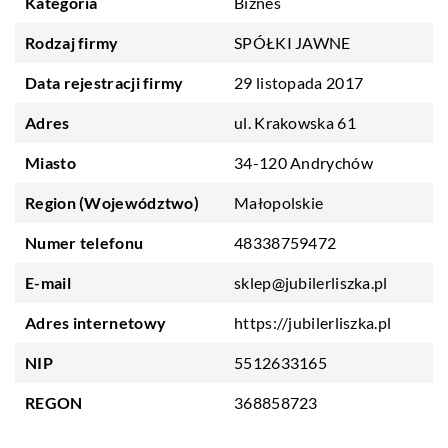
Kategoria
Biznes
Rodzaj firmy
SPÓŁKI JAWNE
Data rejestracji firmy
29 listopada 2017
Adres
ul. Krakowska 61
Miasto
34-120 Andrychów
Region (Województwo)
Małopolskie
Numer telefonu
48338759472
E-mail
sklep@jubilerliszka.pl
Adres internetowy
https://jubilerliszka.pl
NIP
5512633165
REGON
368858723