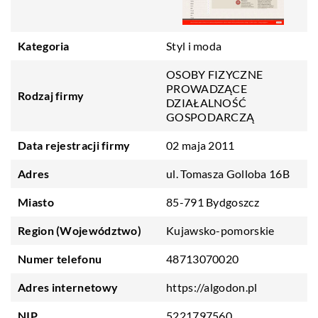
Kategoria
Styl i moda
OSOBY FIZYCZNE
PROWADZĄCE
Rodzaj firmy
DZIAŁALNOŚĆ
GOSPODARCZĄ
Data rejestracji firmy
02 maja 2011
Adres
ul. Tomasza Golloba 16B
Miasto
85-791 Bydgoszcz
Region (Województwo)
Kujawsko-pomorskie
Numer telefonu
48713070020
Adres internetowy
https://algodon.pl
NIP
5221797560