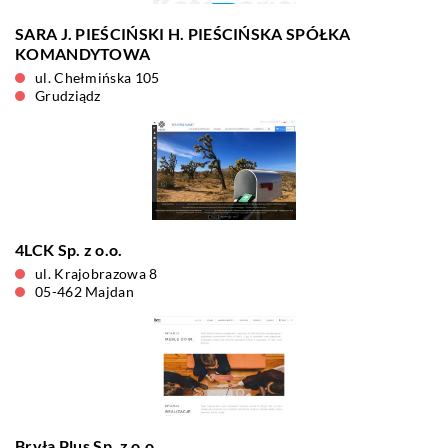
SARA J. PIEŚCIŃSKI H. PIEŚCIŃSKA SPÓŁKA
KOMANDYTOWA
ul. Chełmińska 105
Grudziądz
4LCK Sp. z o.o.
ul. Krajobrazowa 8
05-462 Majdan
Bryła Plus Sp. z o.o.