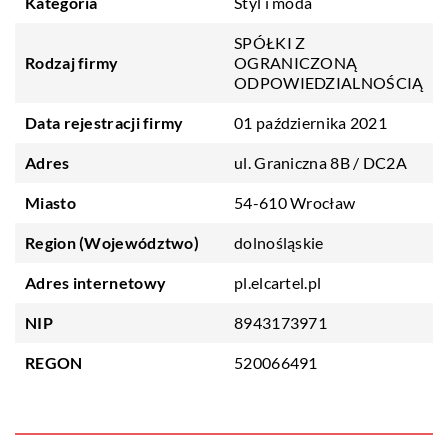
Kategoria
Styl i moda
SPÓŁKI Z
Rodzaj firmy
OGRANICZONĄ
ODPOWIEDZIALNOŚCIĄ
Data rejestracji firmy
01 października 2021
Adres
ul. Graniczna 8B / DC2A
Miasto
54-610 Wrocław
Region (Województwo)
dolnośląskie
Adres internetowy
pl.elcartel.pl
NIP
8943173971
REGON
520066491