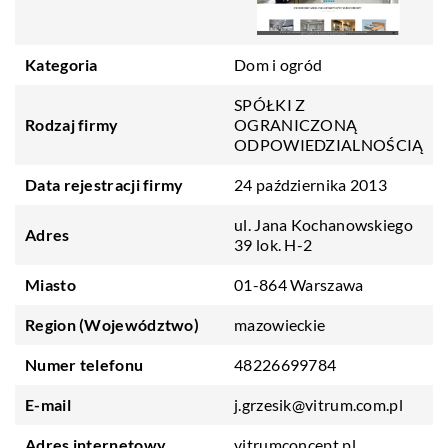
Kategoria
Dom i ogród
SPÓŁKI Z
Rodzaj firmy
OGRANICZONĄ
ODPOWIEDZIALNOŚCIĄ
Data rejestracji firmy
24 października 2013
ul. Jana Kochanowskiego
Adres
39 lok. H-2
Miasto
01-864 Warszawa
Region (Województwo)
mazowieckie
Numer telefonu
48226699784
E-mail
j.grzesik@vitrum.com.pl
Adres internetowy
vitrumconcept.pl