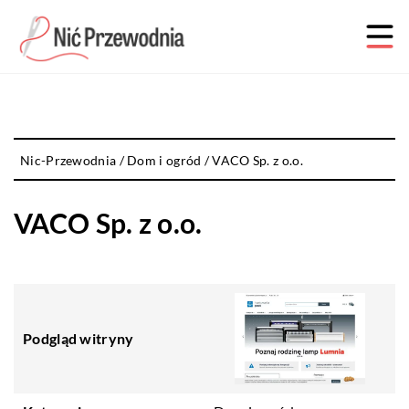
Nic-Przewodnia
/
Dom i ogród
/
VACO Sp. z o.o.
VACO Sp. z o.o.
Podgląd witryny