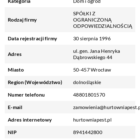
Kategoria
Dom i ogród
SPÓŁKI Z
Rodzaj firmy
OGRANICZONĄ
ODPOWIEDZIALNOŚCIĄ
Data rejestracji firmy
30 sierpnia 1996
ul. gen. Jana Henryka
Adres
Dąbrowskiego 44
Miasto
50-457 Wrocław
Region (Województwo)
dolnośląskie
Numer telefonu
48801801570
E-mail
zamowienia@hurtowniapest.p
Adres internetowy
hurtowniapest.pl
NIP
8941442800