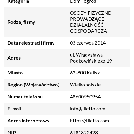
Kategoria
Dom i ogród
OSOBY FIZYCZNE
PROWADZĄCE
Rodzaj firmy
DZIAŁALNOŚĆ
GOSPODARCZĄ
Data rejestracji firmy
03 czerwca 2014
ul. Władysława
Adres
Podkowińskiego 19
Miasto
62-800 Kalisz
Region (Województwo)
Wielkopolskie
Numer telefonu
48600950954
E-mail
info@illetto.com
Adres internetowy
https://illetto.com
NIP
6181823428