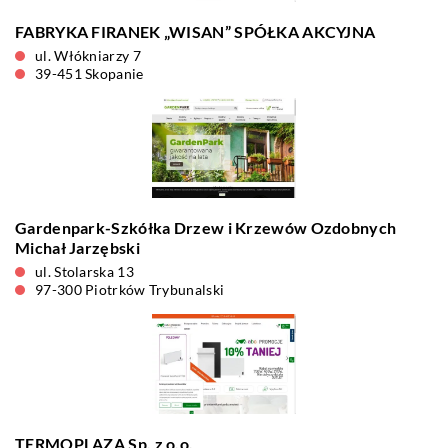
FABRYKA FIRANEK „WISAN” SPÓŁKA AKCYJNA
ul. Włókniarzy 7
39-451 Skopanie
Gardenpark-Szkółka Drzew i Krzewów Ozdobnych
Michał Jarzębski
ul. Stolarska 13
97-300 Piotrków Trybunalski
TERMOPLAZA Sp. z o.o.