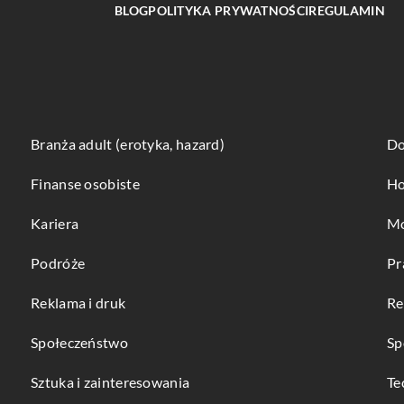
BLOG
POLITYKA PRYWATNOŚCI
REGULAMIN
Branża adult (erotyka, hazard)
Do
Finanse osobiste
Ho
Kariera
Mo
Podróże
Pr
Reklama i druk
Re
Społeczeństwo
Sp
Sztuka i zainteresowania
Te