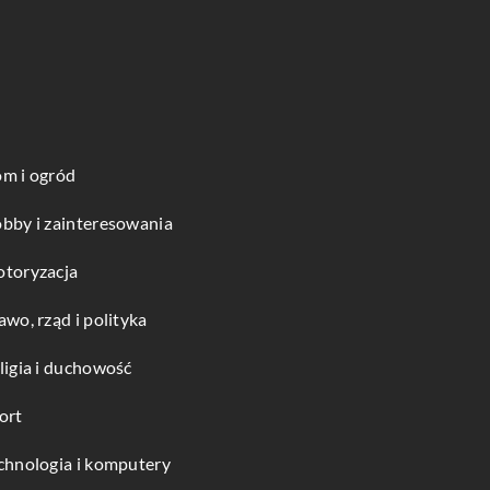
m i ogród
bby i zainteresowania
toryzacja
awo, rząd i polityka
ligia i duchowość
ort
chnologia i komputery