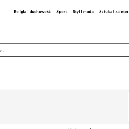
Religia i duchowość
Sport
Styl i moda
Sztuka i zainte
o.