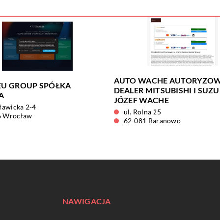
AUTO WACHE AUTORYZO
EU GROUP SPÓŁKA
DEALER MITSUBISHI I SUZU
A
JÓZEF WACHE
cławicka 2-4
ul. Rolna 25
6 Wrocław
62-081 Baranowo
NAWIGACJA