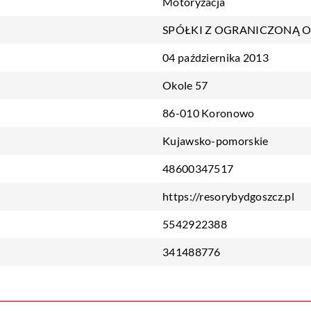
Motoryzacja
SPÓŁKI Z OGRANICZONĄ 
04 października 2013
Okole 57
86-010 Koronowo
Kujawsko-pomorskie
48600347517
https://resorybydgoszcz.pl
5542922388
341488776