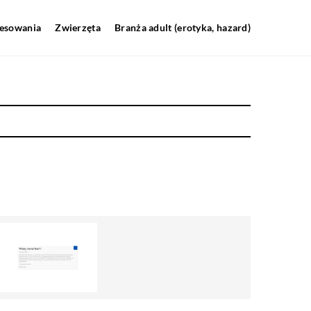
resowania
Zwierzęta
Branża adult (erotyka, hazard)