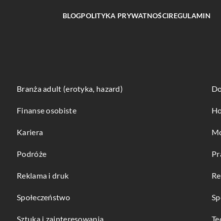
BLOG
POLITYKA PRYWATNOŚCI
REGULAMIN
Branża adult (erotyka, hazard)
Do
Finanse osobiste
Ho
Kariera
Mo
Podróże
Pr
Reklama i druk
Re
Społeczeństwo
Sp
Sztuka i zainteresowania
Te