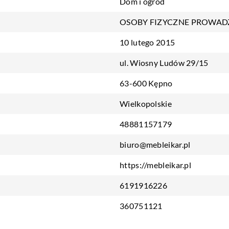
Dom i ogród
OSOBY FIZYCZNE PROWAD
10 lutego 2015
ul. Wiosny Ludów 29/15
63-600 Kępno
Wielkopolskie
48881157179
biuro@mebleikar.pl
https://mebleikar.pl
6191916226
360751121