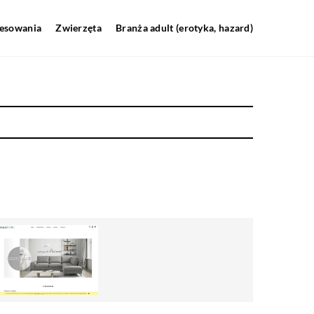
resowania
Zwierzęta
Branża adult (erotyka, hazard)