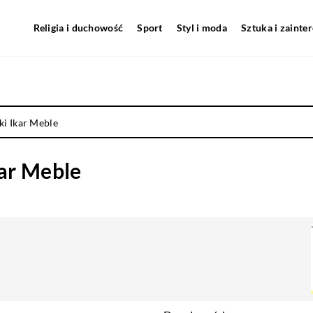
Religia i duchowość
Sport
Styl i moda
Sztuka i zainte
i Ikar Meble
ar Meble