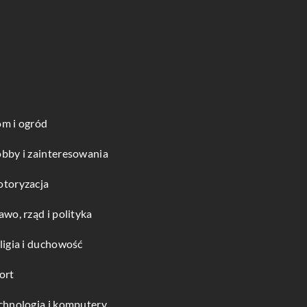
m i ogród
bby i zainteresowania
toryzacja
awo, rząd i polityka
ligia i duchowość
ort
chnologia i komputery