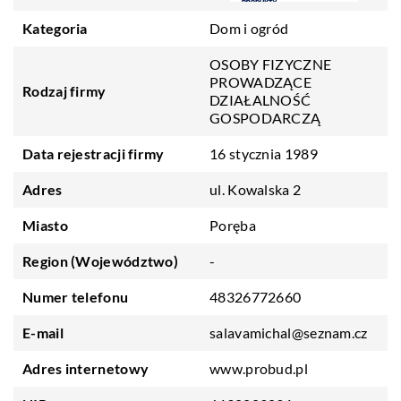
Kategoria
Dom i ogród
OSOBY FIZYCZNE
PROWADZĄCE
Rodzaj firmy
DZIAŁALNOŚĆ
GOSPODARCZĄ
Data rejestracji firmy
16 stycznia 1989
Adres
ul. Kowalska 2
Miasto
Poręba
Region (Województwo)
-
Numer telefonu
48326772660
E-mail
salavamichal@seznam.cz
Adres internetowy
www.probud.pl