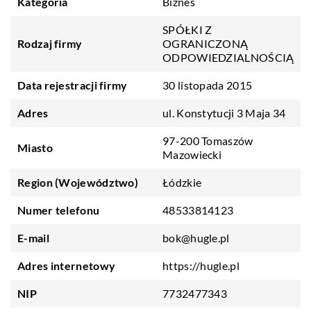
Kategoria
Biznes
SPÓŁKI Z
Rodzaj firmy
OGRANICZONĄ
ODPOWIEDZIALNOŚCIĄ
Data rejestracji firmy
30 listopada 2015
Adres
ul. Konstytucji 3 Maja 34
97-200 Tomaszów
Miasto
Mazowiecki
Region (Województwo)
Łódzkie
Numer telefonu
48533814123
E-mail
bok@hugle.pl
Adres internetowy
https://hugle.pl
NIP
7732477343