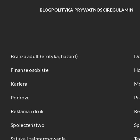
BLOG
POLITYKA PRYWATNOŚCI
REGULAMIN
Branża adult (erotyka, hazard)
Do
Finanse osobiste
Ho
Kariera
Mo
Podróże
Pr
Reklama i druk
Re
Społeczeństwo
Sp
Sztuka i zainteresowania
Te