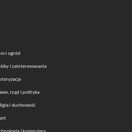
m i ogród
bby i zainteresowania
toryzacja
awo, rząd i polityka
ligia i duchowość
ort
chnologia i komputery