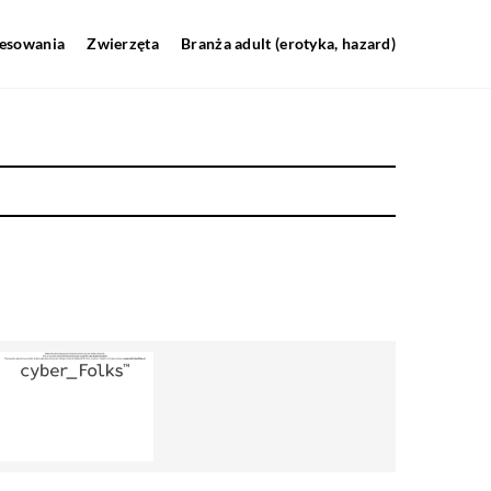
resowania
Zwierzęta
Branża adult (erotyka, hazard)