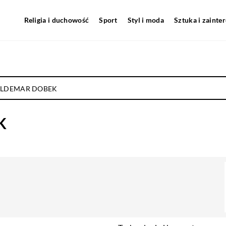
Religia i duchowość
Sport
Styl i moda
Sztuka i zainte
ALDEMAR DOBEK
K