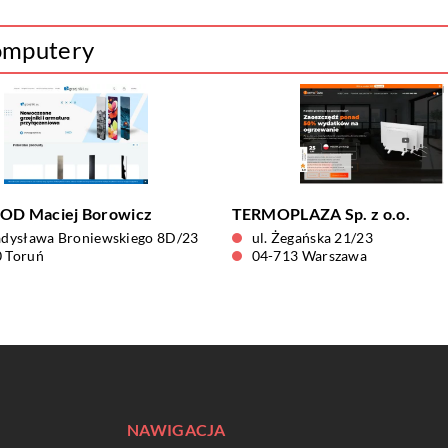
komputery
D Maciej Borowicz
TERMOPLAZA Sp. z o.o.
adysława Broniewskiego 8D/23
ul. Żegańska 21/23
 Toruń
04-713 Warszawa
NAWIGACJA