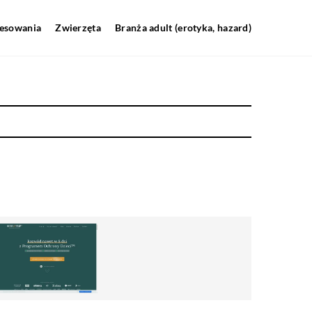
resowania
Zwierzęta
Branża adult (erotyka, hazard)