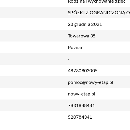
Rodzina i wychowanie dzieci
SPÓŁKI Z OGRANICZONĄ 
28 grudnia 2021
Towarowa 35
Poznań
-
48730803005
pomoc@nowy-etap.pl
nowy-etap.pl
7831848481
520784341