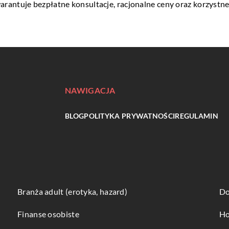
rantuje bezpłatne konsultacje, racjonalne ceny oraz korzystne
NAWIGACJA
BLOG
POLITYKA PRYWATNOŚCI
REGULAMIN
Branża adult (erotyka, hazard)
Do
Finanse osobiste
Ho