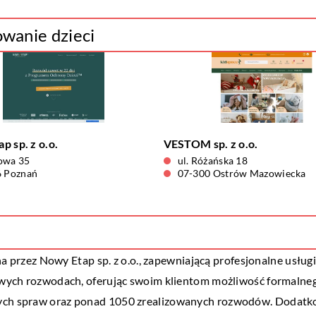
owanie dzieci
p sp. z o.o.
VESTOM sp. z o.o.
owa 35
ul. Różańska 18
6 Poznań
07-300 Ostrów Mazowiecka
na przez
Nowy Etap
sp. z o.o., zapewniającą profesjonalne usług
ktowych rozwodach, oferując swoim klientom możliwość formaln
ych spraw oraz ponad 1050 zrealizowanych rozwodów. Dodatkow