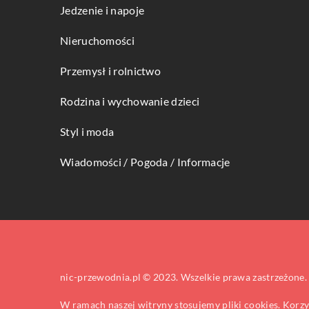
Jedzenie i napoje
Nieruchomości
Przemysł i rolnictwo
Rodzina i wychowanie dzieci
Styl i moda
Wiadomości / Pogoda / Informacje
nic-przewodnia.pl © 2023. Wszelkie prawa zastrzeżone.
W ramach naszej witryny stosujemy pliki cookies. Korz