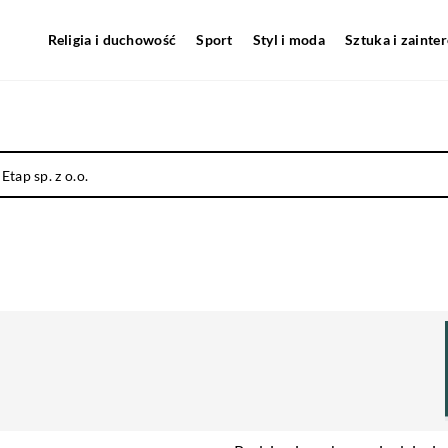
Religia i duchowość
Sport
Styl i moda
Sztuka i zainte
tap sp. z o.o.