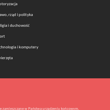
toryzacja
awo, rząd i polityka
ligia i duchowość
ort
chnologia i komputery
ierzęta
 one zamieszczane w Państwa urządzeniu końcowym.