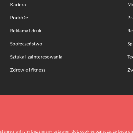
Kariera
Mo
Podróże
Pr
Reklama i druk
Re
Społeczeństwo
Sp
Sztuka i zainteresowania
Te
Zdrowie i fitness
Zw
ystanie z witryny bez zmiany ustawień dot. cookies oznacza, że będą