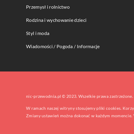
Przemysł i rolnictwo
Rodzina i wychowanie dzieci
Styl i moda
Wiadomości / Pogoda / Informacje
nic-przewodnia.pl © 2023. Wszelkie prawa zastrzeżone.
W ramach naszej witryny stosujemy pliki cookies. Korz
Zmiany ustawień można dokonać w każdym momencie. W