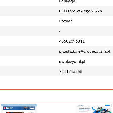
Edukacja
ul. Dąbrowskiego 25/2b
Poznań
-
48502096811
przedszkole@dwujezyczni.pl
dwujezyczni.pl
7811715558