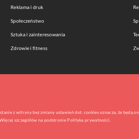
Reklama i druk
Re
Społeczeństwo
Sp
Sztuka i zainteresowania
Te
Zdrowie i fitness
Zw
ystanie z witryny bez zmiany ustawień dot. cookies oznacza, że będą
ięcej szczegółów na podstronie
Polityka prywatności
.