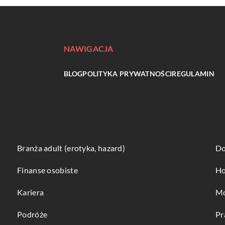
NAWIGACJA
BLOG
POLITYKA PRYWATNOŚCI
REGULAMIN
Branża adult (erotyka, hazard)
Do
Finanse osobiste
Ho
Kariera
Mo
Podróże
Pr