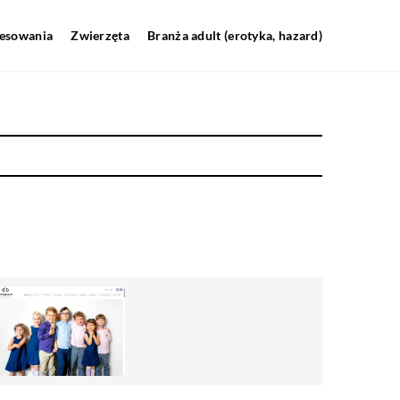
resowania
Zwierzęta
Branża adult (erotyka, hazard)