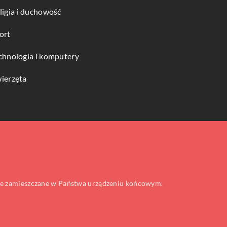
ligia i duchowość
ort
chnologia i komputery
ierzęta
 one zamieszczane w Państwa urządzeniu końcowym.