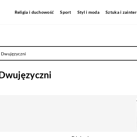
Religia i duchowość
Sport
Styl i moda
Sztuka i zainte
e Dwujęzyczni
 Dwujęzyczni