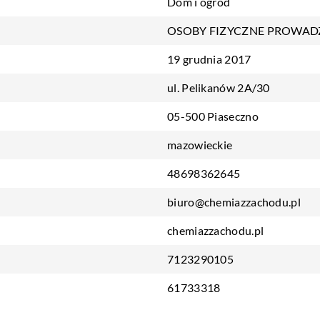
Dom i ogród
OSOBY FIZYCZNE PROWAD
19 grudnia 2017
ul. Pelikanów 2A/30
05-500 Piaseczno
mazowieckie
48698362645
biuro@chemiazzachodu.pl
chemiazzachodu.pl
7123290105
61733318