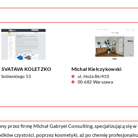
– SVATAVA KOLETZKO
Michał Kiełczykowski
I Sobieskiego 53
ul. Hoża 86/410
00-682 Warszawa
y przez firmę Michał Gabryel Consulting, specjalizującą się w
dków czystości, poprzez kosmetyki, aż po chemię profesjonalną