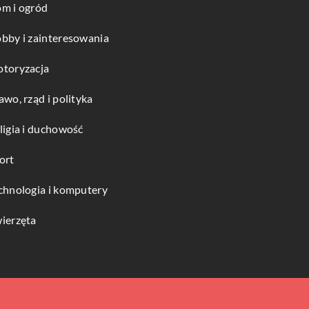
m i ogród
bby i zainteresowania
toryzacja
awo, rząd i polityka
ligia i duchowość
ort
chnologia i komputery
ierzęta