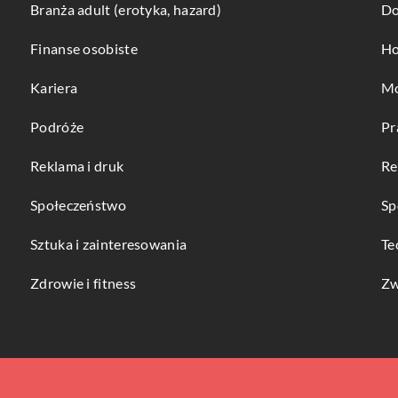
Branża adult (erotyka, hazard)
Do
Finanse osobiste
Ho
Kariera
Mo
Podróże
Pr
Reklama i druk
Re
Społeczeństwo
Sp
Sztuka i zainteresowania
Te
Zdrowie i fitness
Zw