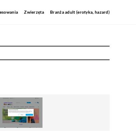
resowania
Zwierzęta
Branża adult (erotyka, hazard)