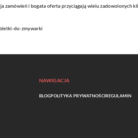
a zamówień i bogata oferta przyciągają wielu zadowolonych klie
abletki-do-zmywarki
NAWIGACJA
BLOG
POLITYKA PRYWATNOŚCI
REGULAMIN