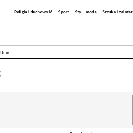
Religia i duchowość
Sport
Styl i moda
Sztuka i zainte
lting
g