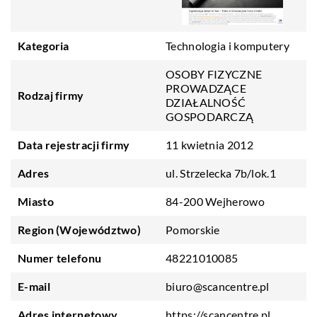
Kategoria
Technologia i komputery
OSOBY FIZYCZNE
PROWADZĄCE
Rodzaj firmy
DZIAŁALNOŚĆ
GOSPODARCZĄ
Data rejestracji firmy
11 kwietnia 2012
Adres
ul. Strzelecka 7b/lok.1
Miasto
84-200 Wejherowo
Region (Województwo)
Pomorskie
Numer telefonu
48221010085
E-mail
biuro@scancentre.pl
Adres internetowy
https://scancentre.pl