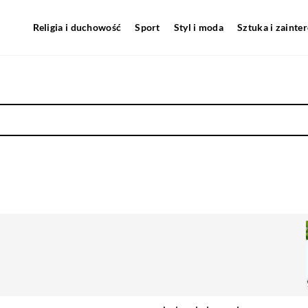
Religia i duchowość
Sport
Styl i moda
Sztuka i zainte