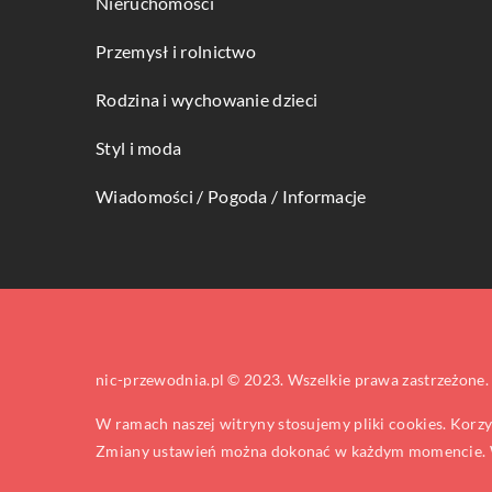
Nieruchomości
Przemysł i rolnictwo
Rodzina i wychowanie dzieci
Styl i moda
Wiadomości / Pogoda / Informacje
nic-przewodnia.pl © 2023. Wszelkie prawa zastrzeżone.
W ramach naszej witryny stosujemy pliki cookies. Korz
Zmiany ustawień można dokonać w każdym momencie. W