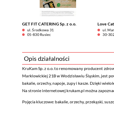
GET FIT CATERING Sp. z o.o.
Love Cate
ul. Środkowa 31
ul. Ma
05-830 Rusiec
30-30
Opis działalności
KruKam Sp. z o.o. to renomowany producent zdrowej
Marklowickiej 21B w Wodzisławiu Śląskim, jest pow
bakalie, orzechy, napoje, zupy i kasze. Dzięki wi
Na stronie internetowej krukam.pl można zapoznać 
Pojęcia kluczowe: bakalie, orzechy, przekąski,
susz