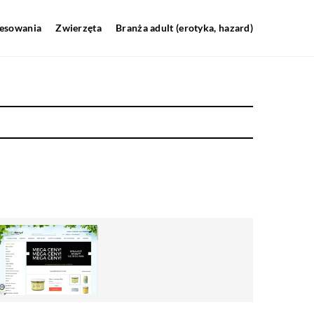
resowania
Zwierzęta
Branża adult (erotyka, hazard)