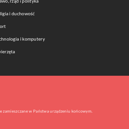
awo, rząd i polityka
ligia i duchowość
ort
chnologia i komputery
ierzęta
 one zamieszczane w Państwa urządzeniu końcowym.