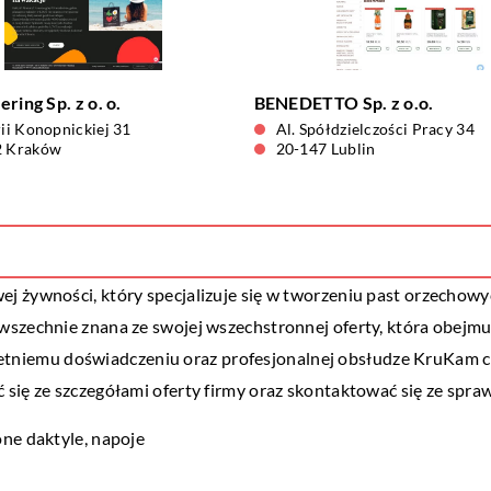
ring Sp. z o. o.
BENEDETTO Sp. z o.o.
rii Konopnickiej 31
Al. Spółdzielczości Pracy 34
2 Kraków
20-147 Lublin
 żywności, który specjalizuje się w tworzeniu past orzechowych
szechnie znana ze swojej wszechstronnej oferty, która obejmuje 
eloletniemu doświadczeniu oraz profesjonalnej obsłudze KruKam 
się ze szczegółami oferty firmy oraz skontaktować się ze spra
one daktyle
, napoje