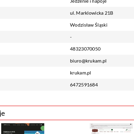
Jedzenie i napoje
ul. Marklowicka 21B
Wodzisław Śląski
-
48323070050
biuro@krukam.pl
krukam.pl
6472591684
je