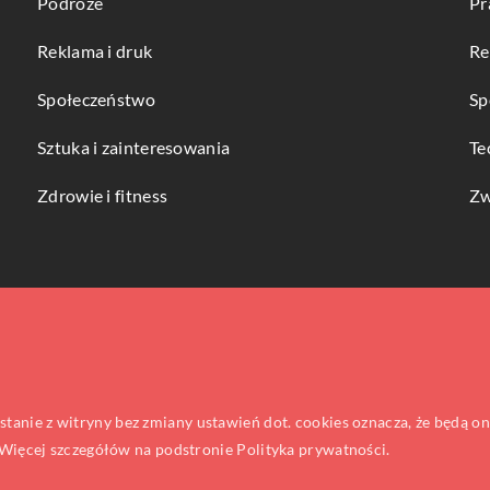
Podróże
Pr
Reklama i druk
Re
Społeczeństwo
Sp
Sztuka i zainteresowania
Te
Zdrowie i fitness
Zw
ystanie z witryny bez zmiany ustawień dot. cookies oznacza, że będą
ięcej szczegółów na podstronie
Polityka prywatności
.