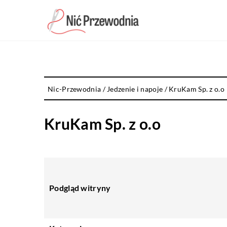
Nic-Przewodnia
/
Jedzenie i napoje
/
KruKam Sp. z o.o
KruKam Sp. z o.o
Podgląd witryny