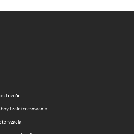
m i ogród
bby i zainteresowania
toryzacja