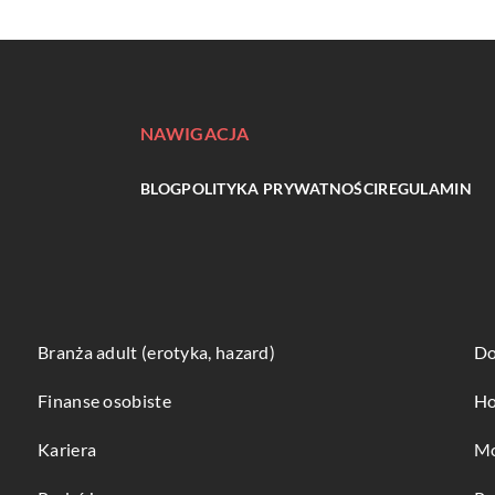
NAWIGACJA
BLOG
POLITYKA PRYWATNOŚCI
REGULAMIN
Branża adult (erotyka, hazard)
Do
Finanse osobiste
Ho
Kariera
Mo