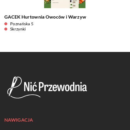
GACEK Hurtownia Owoców i Warzyw
Poznańska 5
Skrzynki
NAWIGACJA