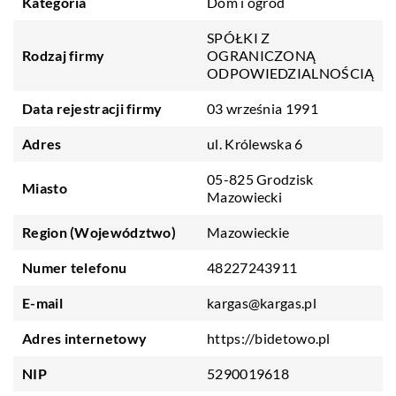
Kategoria
Dom i ogród
SPÓŁKI Z
Rodzaj firmy
OGRANICZONĄ
ODPOWIEDZIALNOŚCIĄ
Data rejestracji firmy
03 września 1991
Adres
ul. Królewska 6
05-825 Grodzisk
Miasto
Mazowiecki
Region (Województwo)
Mazowieckie
Numer telefonu
48227243911
E-mail
kargas@kargas.pl
Adres internetowy
https://bidetowo.pl
NIP
5290019618