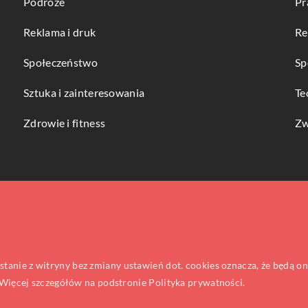
Podróże
Pr
Reklama i druk
Re
Społeczeństwo
Sp
Sztuka i zainteresowania
Te
Zdrowie i fitness
Zw
ystanie z witryny bez zmiany ustawień dot. cookies oznacza, że będą
ięcej szczegółów na podstronie
Polityka prywatności
.