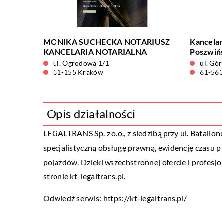
MONIKA SUCHECKA NOTARIUSZ
Kancela
KANCELARIA NOTARIALNA
Poszwiń
ul. Ogrodowa 1/1
ul. Gó
31-155 Kraków
61-56
Opis działalności
LEGALTRANS Sp. z o.o., z siedzibą przy ul. Batali
specjalistyczną obsługę prawną, ewidencję czasu p
pojazdów. Dzięki wszechstronnej ofercie i profe
stronie kt-legaltrans.pl.
Odwiedź serwis:
https://kt-legaltrans.pl/