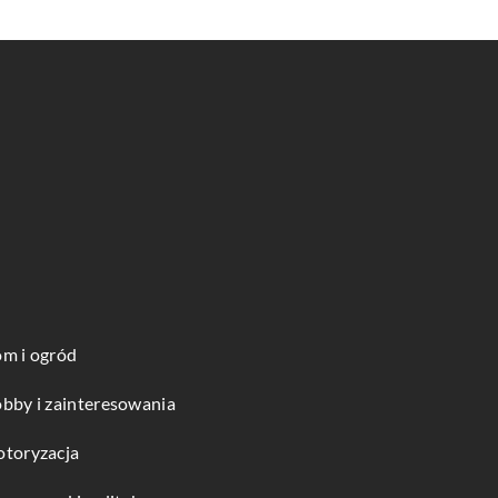
m i ogród
bby i zainteresowania
toryzacja