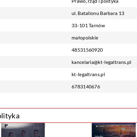
Prawo, rząd i polityka
ul. Batalionu Barbara 13
33-101 Tarnów
małopolskie
48531560920
kancelaria@kt-legaltrans.pl
kt-legaltrans.pl
6783140676
olityka