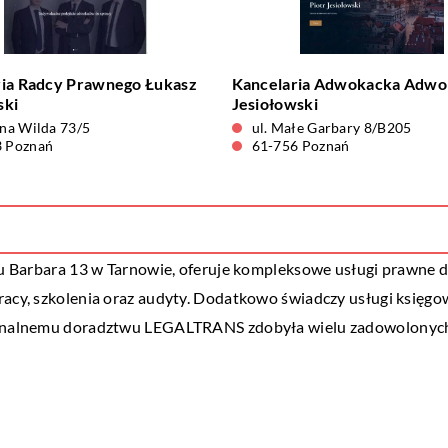
ria Radcy Prawnego Łukasz
Kancelaria Adwokacka Adwok
ski
Jesiołowski
rna Wilda 73/5
ul. Małe Garbary 8/B205
3 Poznań
61-756 Poznań
onu Barbara 13 w Tarnowie, oferuje kompleksowe usługi prawne 
racy, szkolenia oraz audyty. Dodatkowo świadczy usługi księgow
sjonalnemu doradztwu LEGALTRANS zdobyła wielu zadowolonych 