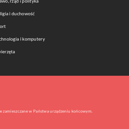
awo, rząd i polityka
ligia i duchowość
ort
chnologia i komputery
ierzęta
 one zamieszczane w Państwa urządzeniu końcowym.