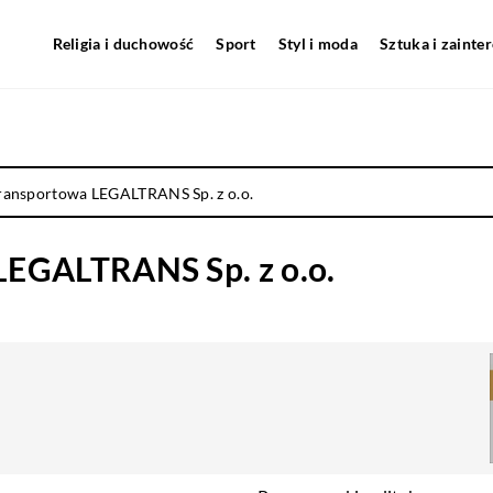
Religia i duchowość
Sport
Styl i moda
Sztuka i zainte
ransportowa LEGALTRANS Sp. z o.o.
LEGALTRANS Sp. z o.o.