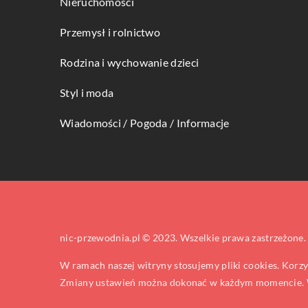
Nieruchomości
Przemysł i rolnictwo
Rodzina i wychowanie dzieci
Styl i moda
Wiadomości / Pogoda / Informacje
nic-przewodnia.pl © 2023. Wszelkie prawa zastrzeżone.
W ramach naszej witryny stosujemy pliki cookies. Korz
Zmiany ustawień można dokonać w każdym momencie. W