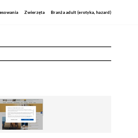
resowania
Zwierzęta
Branża adult (erotyka, hazard)