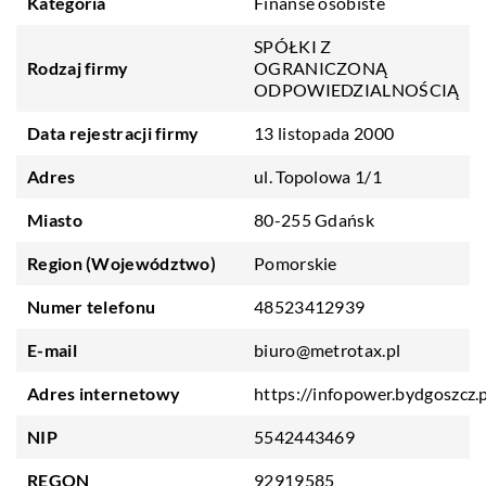
Kategoria
Finanse osobiste
SPÓŁKI Z
Rodzaj firmy
OGRANICZONĄ
ODPOWIEDZIALNOŚCIĄ
Data rejestracji firmy
13 listopada 2000
Adres
ul. Topolowa 1/1
Miasto
80-255 Gdańsk
Region (Województwo)
Pomorskie
Numer telefonu
48523412939
E-mail
biuro@metrotax.pl
Adres internetowy
https://infopower.bydgoszcz.p
NIP
5542443469
REGON
92919585