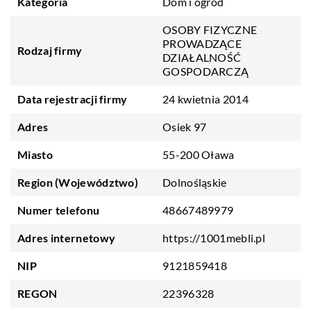
Kategoria
Dom i ogród
OSOBY FIZYCZNE
PROWADZĄCE
Rodzaj firmy
DZIAŁALNOŚĆ
GOSPODARCZĄ
Data rejestracji firmy
24 kwietnia 2014
Adres
Osiek 97
Miasto
55-200 Oława
Region (Województwo)
Dolnośląskie
Numer telefonu
48667489979
Adres internetowy
https://1001mebli.pl
NIP
9121859418
REGON
22396328