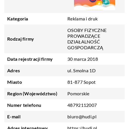
Kategoria
Reklama i druk
OSOBY FIZYCZNE
PROWADZĄCE
Rodzaj firmy
DZIAŁALNOŚĆ
GOSPODARCZĄ
Data rejestracji firmy
30 marca 2018
Adres
ul. Smolna 1D
Miasto
81-877 Sopot
Region (Województwo)
Pomorskie
Numer telefonu
48792112007
E-mail
biuro@hudi.pl
Adres internetowy
https://hudi.pl