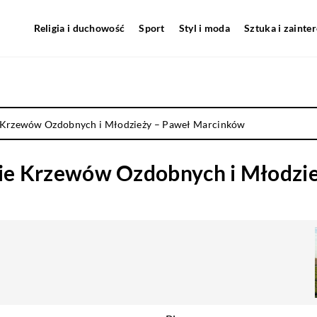
Religia i duchowość
Sport
Styl i moda
Sztuka i zainte
 Krzewów Ozdobnych i Młodzieży – Paweł Marcinków
ie Krzewów Ozdobnych i Młodzi