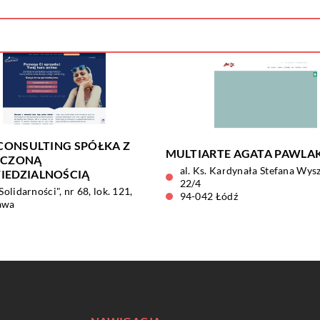
 CONSULTING SPÓŁKA Z
MULTIARTE AGATA PAWLA
ICZONĄ
al. Ks. Kardynała Stefana Wys
EDZIALNOŚCIĄ
22/4
Solidarności", nr 68, lok. 121,
94-042 Łódź
awa