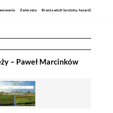
resowania
Zwierzęta
Branża adult (erotyka, hazard)
eży – Paweł Marcinków