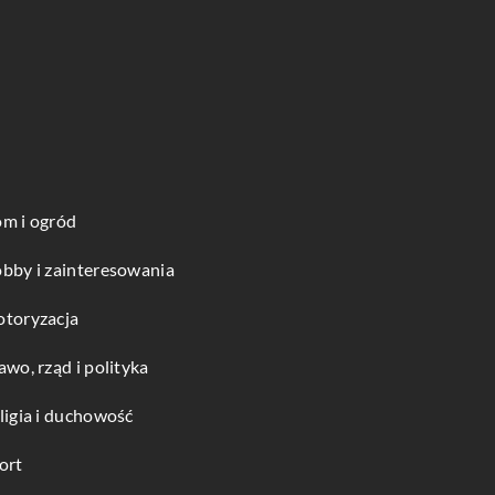
m i ogród
bby i zainteresowania
toryzacja
awo, rząd i polityka
ligia i duchowość
ort