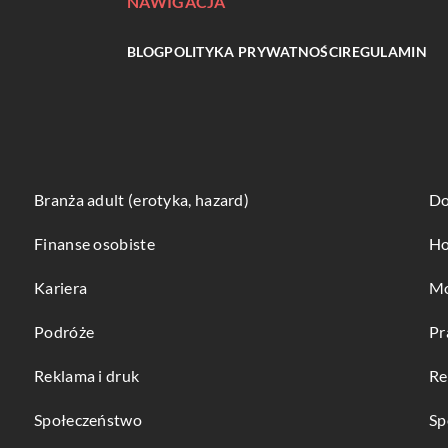
NAWIGACJA
BLOG
POLITYKA PRYWATNOŚCI
REGULAMIN
Branża adult (erotyka, hazard)
Do
Finanse osobiste
Ho
Kariera
Mo
Podróże
Pr
Reklama i druk
Re
Społeczeństwo
Sp