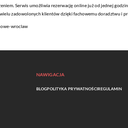
ażeniem. Serwis umożliwia rezerwację online już od jednej godzi
 wielu zadowolonych klientów dzięki fachowemu doradztwu i pr
eciowe-wroclaw
NAWIGACJA
BLOG
POLITYKA PRYWATNOŚCI
REGULAMIN