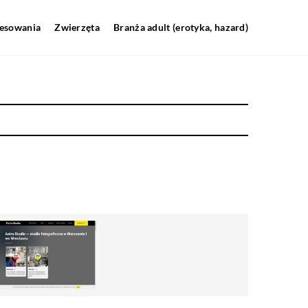
resowania
Zwierzęta
Branża adult (erotyka, hazard)