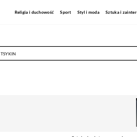
Religia i duchowość
Sport
Styl i moda
Sztuka i zainte
 TSYKIN