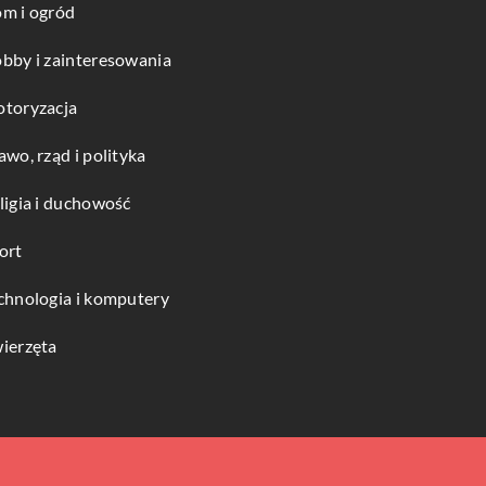
m i ogród
bby i zainteresowania
toryzacja
awo, rząd i polityka
ligia i duchowość
ort
chnologia i komputery
ierzęta