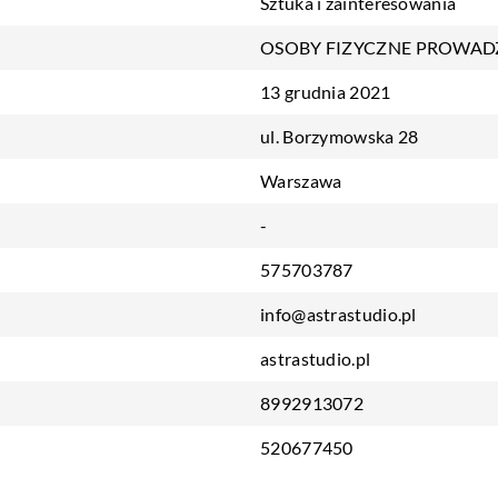
Sztuka i zainteresowania
OSOBY FIZYCZNE PROWAD
13 grudnia 2021
ul. Borzymowska 28
Warszawa
-
575703787
info@astrastudio.pl
astrastudio.pl
8992913072
520677450