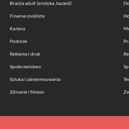
Branża adult (erotyka, hazard)
Do
Finanse osobiste
Ho
Kariera
Mo
Podróże
Pr
Reklama i druk
Re
Społeczeństwo
Sp
Sztuka i zainteresowania
Te
Zdrowie i fitness
Zw