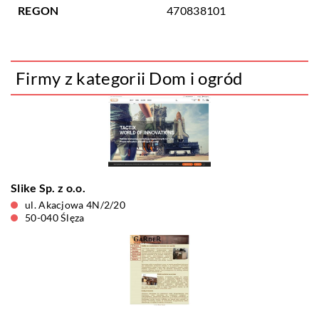
REGON
470838101
Firmy z kategorii Dom i ogród
Slike Sp. z o.o.
ul. Akacjowa 4N/2/20
50-040 Ślęza