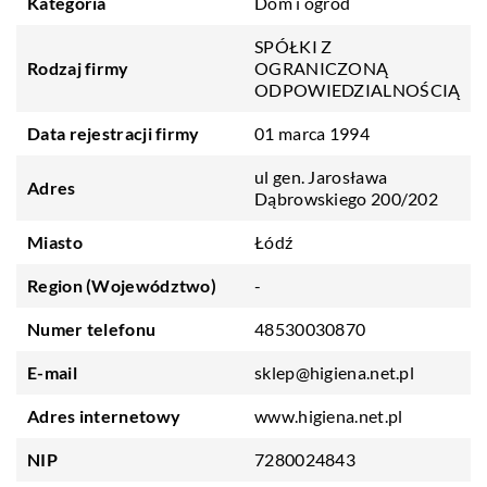
Kategoria
Dom i ogród
SPÓŁKI Z
Rodzaj firmy
OGRANICZONĄ
ODPOWIEDZIALNOŚCIĄ
Data rejestracji firmy
01 marca 1994
ul gen. Jarosława
Adres
Dąbrowskiego 200/202
Miasto
Łódź
Region (Województwo)
-
Numer telefonu
48530030870
E-mail
sklep@higiena.net.pl
Adres internetowy
www.higiena.net.pl
NIP
7280024843