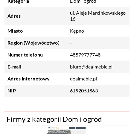
Kategoria
Dom i ogród
ul. Aleje Marcinkowskiego
Adres
16
Miasto
Kępno
Region (Województwo)
-
Numer telefonu
48579777748
E-mail
biuro@dealmeble.pl
Adres internetowy
dealmeble.pl
NIP
6192051863
Firmy z kategorii Dom i ogród