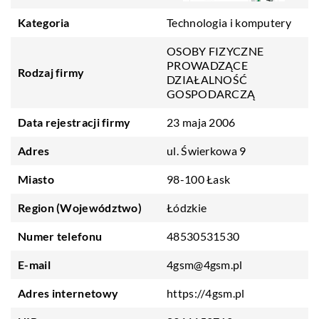
Kategoria
Technologia i komputery
OSOBY FIZYCZNE
PROWADZĄCE
Rodzaj firmy
DZIAŁALNOŚĆ
GOSPODARCZĄ
Data rejestracji firmy
23 maja 2006
Adres
ul. Świerkowa 9
Miasto
98-100 Łask
Region (Województwo)
Łódzkie
Numer telefonu
48530531530
E-mail
4gsm@4gsm.pl
Adres internetowy
https://4gsm.pl